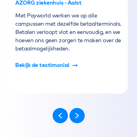
AZORG ziekenhuis - Aalst
W
Met Payworld werken we op alle
g
campussen met dezelfde betaalterminals.
h
Betalen verloopt vlot en eenvoudig, en we
b
is
hoeven ons geen zorgen te maken over de
k
e
betaalmogelijkheden.
u
c
Bekijk de testimonial
B