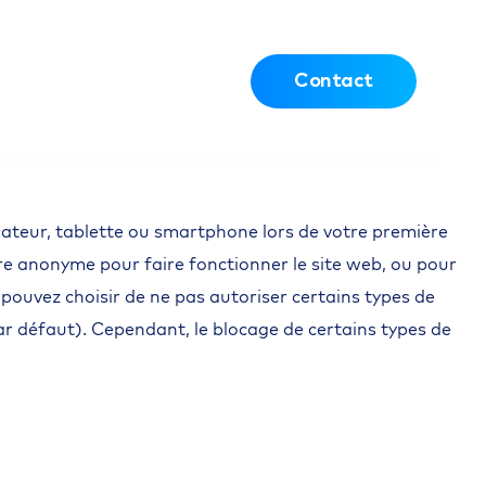
/
/
NL
FR
EN
eur
Paiements en
Contact
ic
ligne
dinateur, tablette ou smartphone lors de votre première
ière anonyme pour faire fonctionner le site web, ou pour
s pouvez choisir de ne pas autoriser certains types de
ar défaut). Cependant, le blocage de certains types de