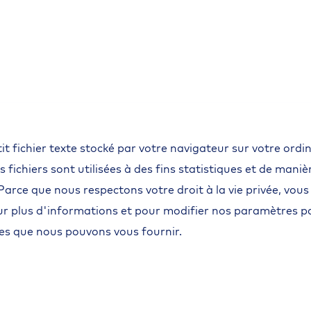
t
Horeca &
Secteur
Retail &
Sect
hospitalité
médical
corporate
publ
etit fichier texte stocké par votre navigateur sur votre or
s fichiers sont utilisées à des fins statistiques et de man
 Parce que nous respectons votre droit à la vie privée, vou
pour plus d'informations et pour modifier nos paramètres p
ices que nous pouvons vous fournir.