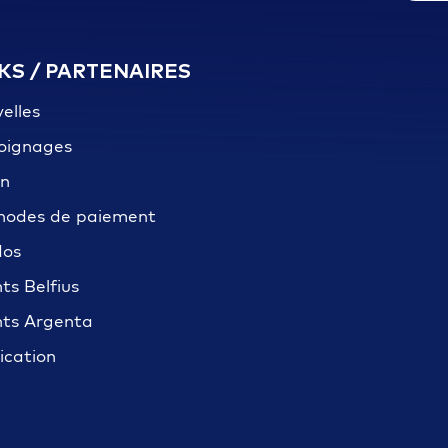
KS / PARTENAIRES
elles
oignages
on
hodes de paiement
dos
nts Belfius
nts Argenta
ication