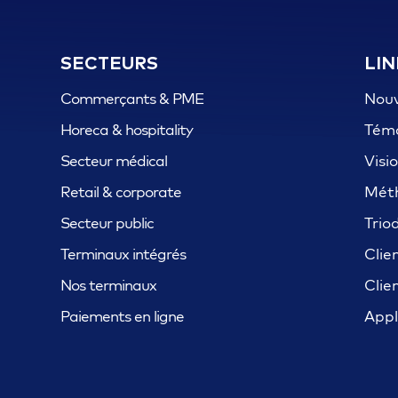
SECTEURS
LIN
Commerçants & PME
Nouv
Horeca & hospitality
Tém
Secteur médical
Visi
Retail & corporate
Mét
Secteur public
Trio
Terminaux intégrés
Clie
Nos terminaux
Clie
Paiements en ligne
Appl