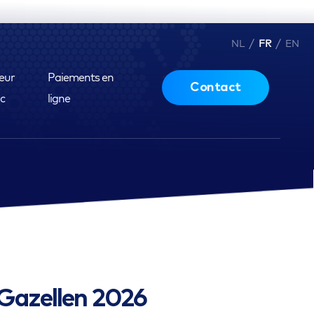
/
/
NL
FR
EN
eur
Paiements en
Contact
ic
ligne
 Gazellen 2026