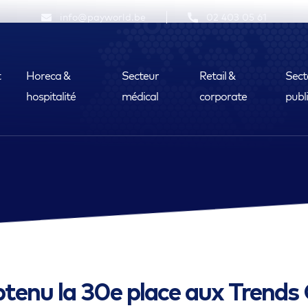
info@payworld.be
02 403 05 61
t
Horeca &
Secteur
Retail &
Sect
hospitalité
médical
corporate
publ
tenu la 30e place aux Trends