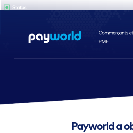
Status
Commerçants e
PME
Payworld a ob